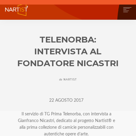
CHI SIAMO
COSA PUOI FARE
TELENORBA:
COMMUNITY
INTERVISTA AL
CONTEST
OPERE
FONDATORE NICASTRI
STORE
NEWS
NARTIST
da
BLOG
CONTATTI
22 AGOSTO 2017
Il servizio di TG Prima Telenorba, con intervista a
Gianfranco Nicastri, dedicato al progetto Nartist® e
alla prima collezione di camicie personalizzabili con
autentiche opere d’arte.