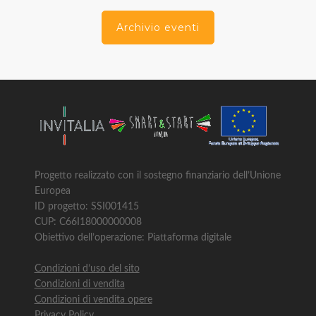
Archivio eventi
Progetto realizzato con il sostegno finanziario dell’Unione
Europea
ID progetto: SSI001415
CUP: C66I18000000008
Obiettivo dell’operazione: Piattaforma digitale
Condizioni d’uso del sito
Condizioni di vendita
Condizioni di vendita opere
Privacy Policy