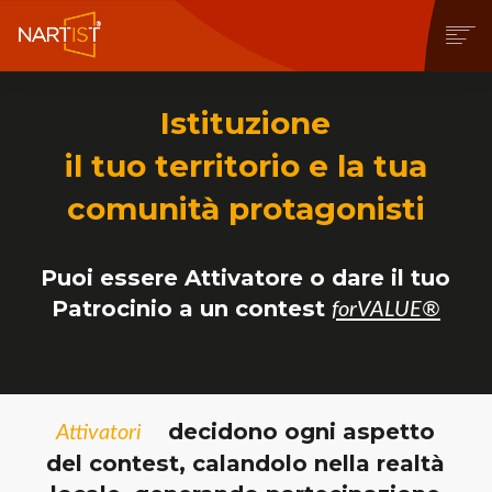
COMMUNITY
Istituzione
CONTEST
OPERE
il tuo territorio e la tua
STORE
comunità protagonisti
NEWS
BLOG
Puoi essere Attivatore o dare il tuo
CONTATTI
Patrocinio a un contest
forVALUE®
decidono ogni aspetto
Attivatori
del contest, calandolo nella realtà