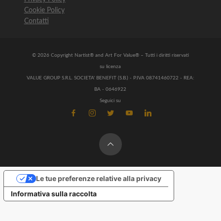
Cookie Policy
Contatti
© 2026 Copyright Nartist® and Art For Value® – Tutti i diritti riservati
su licenza
VALUE GROUP S.R.L. SOCIETA' BENEFIT (S.B.) - P.IVA 08741460722 - REA:
BA - 0646922
Seguici su
Le tue preferenze relative alla privacy
Informativa sulla raccolta