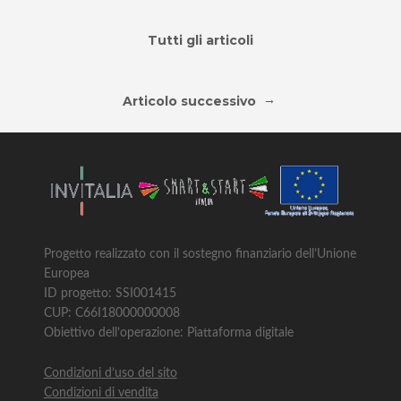
Tutti gli articoli
→
Articolo successivo
Progetto realizzato con il sostegno finanziario dell’Unione
Europea
ID progetto: SSI001415
CUP: C66I18000000008
Obiettivo dell’operazione: Piattaforma digitale
Condizioni d’uso del sito
Condizioni di vendita