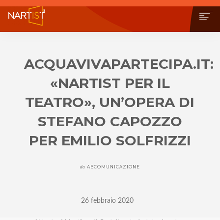
CHI SIAMO
COSA PUOI FARE
ACQUAVIVAPARTECIPA.IT:
COMMUNITY
«NARTIST PER IL
CONTEST
OPERE
TEATRO», UN’OPERA DI
STORE
STEFANO CAPOZZO
NEWS
PER EMILIO SOLFRIZZI
BLOG
CONTATTI
ABCOMUNICAZIONE
da
26 febbraio 2020