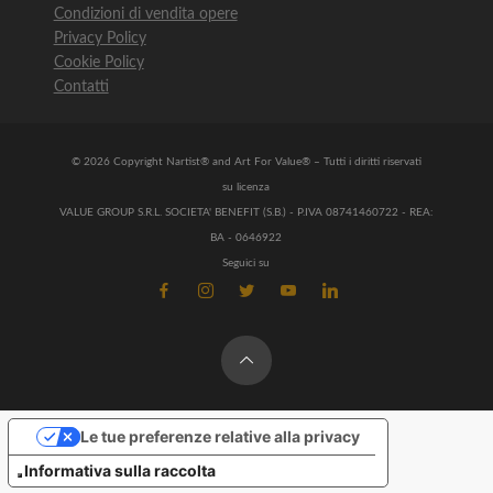
Condizioni di vendita opere
Privacy Policy
Cookie Policy
Contatti
© 2026 Copyright Nartist® and Art For Value® – Tutti i diritti riservati
su licenza
VALUE GROUP S.R.L. SOCIETA' BENEFIT (S.B.) - P.IVA 08741460722 - REA:
BA - 0646922
Seguici su
Le tue preferenze relative alla privacy
Informativa sulla raccolta