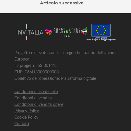
→
Articolo successivo
Progetto realizzato con il sostegno finanziario dell’Unione
Europea
ID progetto: SSI001415
CUP: C66I18000000008
Obiettivo dell’operazione: Piattaforma digitale
Condizioni d’uso del sito
Condizioni di vendita
Condizioni di vendita opere
Privacy Policy
Cookie Policy
Contatti