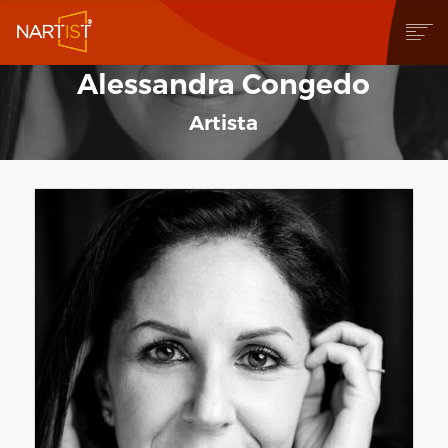
Alessandra Congedo
CHI SIAMO
COSA PUOI FARE
Artista
COMMUNITY
CONTEST
OPERE
STORE
NEWS
BLOG
CONTATTI