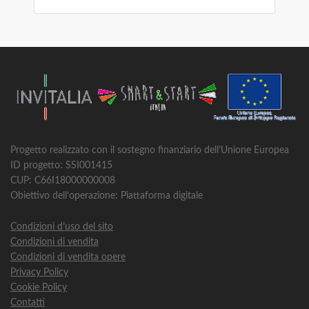
Progetto realizzato con il sostegno finanziario dell’Unione Europea
ID progetto: SSI001415
CUP: C66I18000000008
Obiettivo dell’operazione: Piattaforma digitale
Condizioni d’uso del sito
Condizioni di vendita
Condizioni di vendita opere
Privacy Policy
Cookie Policy
Contatti