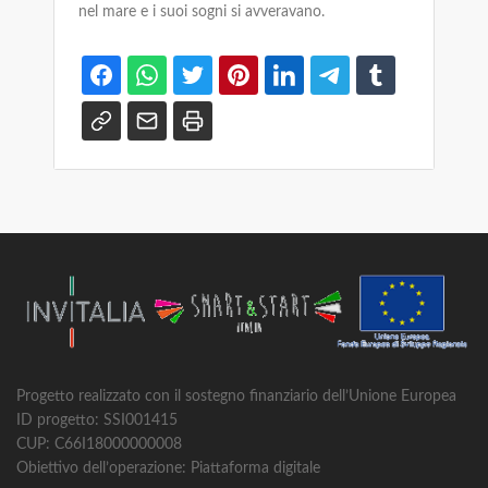
nel mare e i suoi sogni si avveravano.
Progetto realizzato con il sostegno finanziario dell’Unione Europea
ID progetto: SSI001415
CUP: C66I18000000008
Obiettivo dell’operazione: Piattaforma digitale