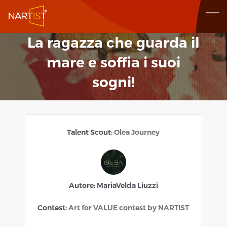
La ragazza che guarda il
CHI SIAMO
COSA PUOI FARE
mare e soffia i suoi
COMMUNITY
sogni!
CONTEST
OPERE
STORE
NEWS
Talent Scout:
Olea Journey
BLOG
CONTATTI
Autore: MariaVelda Liuzzi
Contest:
Art for VALUE contest by NARTIST