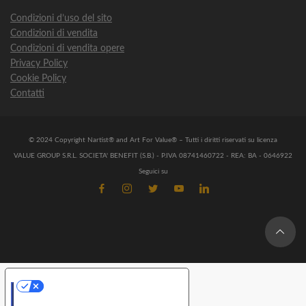
Condizioni d’uso del sito
Condizioni di vendita
Condizioni di vendita opere
Privacy Policy
Cookie Policy
Contatti
© 2024 Copyright Nartist® and Art For Value® – Tutti i diritti riservati su licenza
VALUE GROUP S.R.L. SOCIETA' BENEFIT (S.B.) - P.IVA 08741460722 - REA: BA - 0646922
Seguici su
Le tue preferenze relative alla privacy