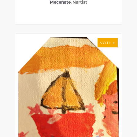
Mecenate:
Nartist
VOTI:
4