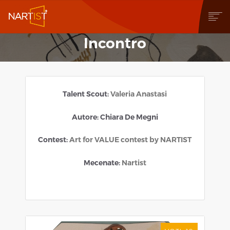
Incontro
CHI SIAMO
COSA PUOI FARE
COMMUNITY
CONTEST
Talent Scout:
Valeria Anastasi
OPERE
STORE
Autore: Chiara De Megni
NEWS
Contest:
Art for VALUE contest by NARTIST
BLOG
CONTATTI
Mecenate:
Nartist