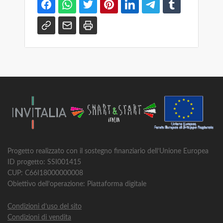
Progetto realizzato con il sostegno finanziario dell’Unione Europea
ID progetto: SSI001415
CUP: C66I18000000008
Obiettivo dell’operazione: Piattaforma digitale
Condizioni d’uso del sito
Condizioni di vendita