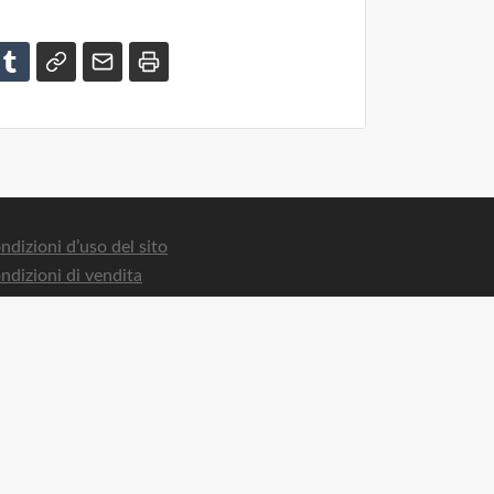
ndizioni d’uso del sito
ndizioni di vendita
ndizioni di vendita opere
ivacy Policy
okie Policy
ntatti