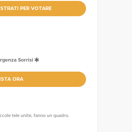
Al netto delle commissioni come previ
genza Sorrisi
ccole tele unite, fanno un quadro.