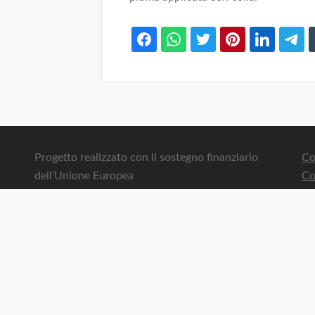
Progetto realizzato con il sostegno finanziario
Co
dell’Unione Europea
Co
ID progetto: SSI001415
Co
CUP: C66I18000000008
Pr
Obiettivo dell’operazione: Piattaforma digitale
Co
Co
ti su licenza
Seguici su