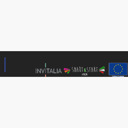
© 2024 Copyright Nartist® and Art For Value® – Tutti i diritti riserva