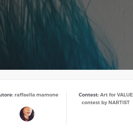
utore:
raffaella mamone
Contest:
Art for VALUE
contest by NARTIST