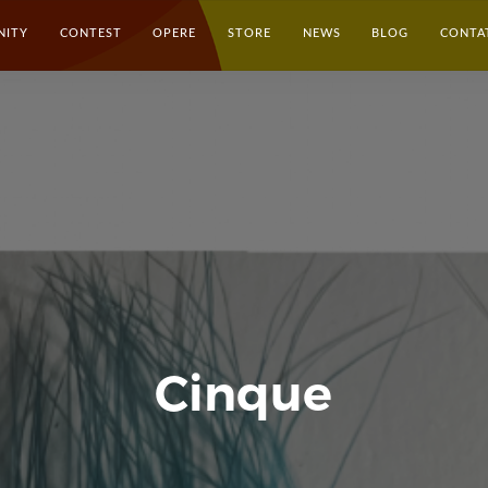
NITY
CONTEST
OPERE
STORE
NEWS
BLOG
CONTA
Cinque