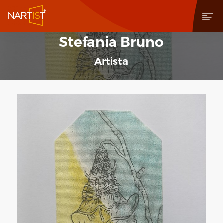
Stefania Bruno
CHI SIAMO
COSA PUOI FARE
Artista
COMMUNITY
CONTEST
OPERE
STORE
NEWS
BLOG
CONTATTI