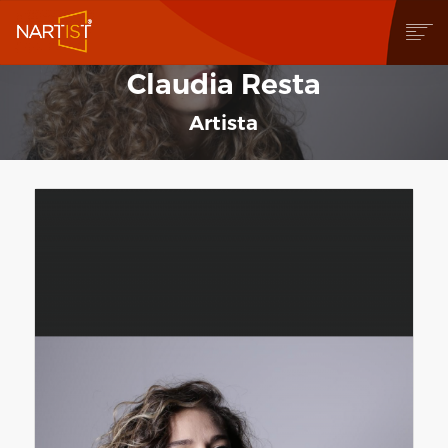
Claudia Resta
CHI SIAMO
COSA PUOI FARE
Artista
COMMUNITY
CONTEST
OPERE
STORE
NEWS
BLOG
CONTATTI