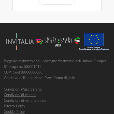
Progetto realizzato con il sostegno finanziario dell’Unione Europea
ID progetto: SSI001415
CUP: C66I18000000008
Obiettivo dell’operazione: Piattaforma digitale
Condizioni d’uso del sito
Condizioni di vendita
Condizioni di vendita opere
Privacy Policy
Cookie Policy