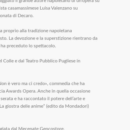
aggiato il grande attore napoletano di un’opera su
artista casamassimese Luisa Valenzano su
ionata di Decaro.
ata proprio alla tradizione napoletana
risto. La devozione e la superstizione rientrano da
 ha preceduto lo spettacolo.
 Colle e dal Teatro Pubblico Pugliese in
 «Non è vero ma ci credo», commedia che ha
ecia Awards Opera. Anche in quella occasione
serata e ha raccontato il potere dell’arte e
“La giostra delle anime” (edito da Mondadori)
maggiata dal Mecenate Gencostore.