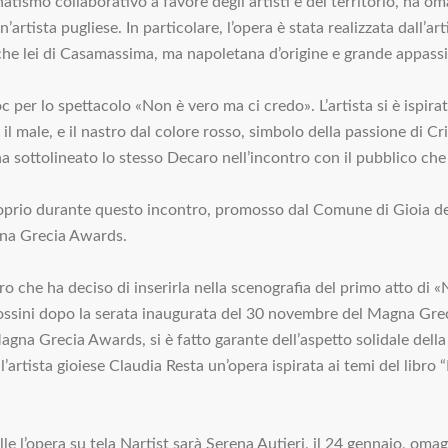
smo collaborativo a favore degli artisti e del territorio, ha om
rtista pugliese. In particolare, l’opera è stata realizzata dall’
nche lei di Casamassima, ma napoletana d’origine e grande appass
oc per lo spettacolo «Non è vero ma ci credo». L’artista si è ispir
o il male, e il nastro dal colore rosso, simbolo della passione di C
a sottolineato lo stesso Decaro nell’incontro con il pubblico che
oprio durante questo incontro, promosso dal Comune di Gioia del
agna Grecia Awards.
o che ha deciso di inserirla nella scenografia del primo atto di
Rossini dopo la serata inaugurata del 30 novembre del Magna Gr
agna Grecia Awards, si è fatto garante dell’aspetto solidale della 
rtista gioiese Claudia Resta un’opera ispirata ai temi del libro 
lle l’opera su tela Nartist sarà Serena Autieri, il 24 gennaio, o