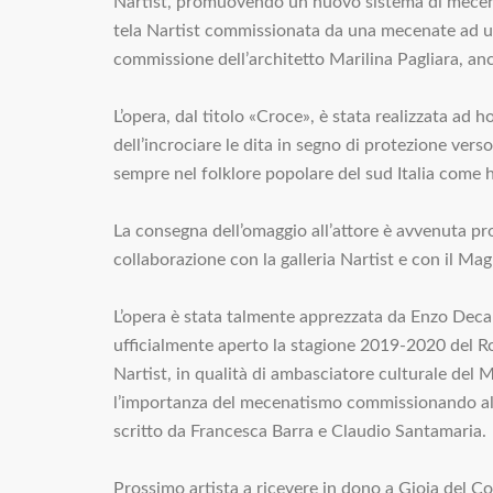
Nartist, promuovendo un nuovo sistema di mecenati
tela Nartist commissionata da una mecenate ad un’a
commissione dell’architetto Marilina Pagliara, a
L’opera, dal titolo «Croce», è stata realizzata ad h
dell’incrociare le dita in segno di protezione vers
sempre nel folklore popolare del sud Italia come h
La consegna dell’omaggio all’attore è avvenuta pr
collaborazione con la galleria Nartist e con il M
L’opera è stata talmente apprezzata da Enzo Decar
ufficialmente aperto la stagione 2019-2020 del 
Nartist, in qualità di ambasciatore culturale del M
l’importanza del mecenatismo commissionando all’a
scritto da Francesca Barra e Claudio Santamaria.
Prossimo artista a ricevere in dono a Gioia del Co