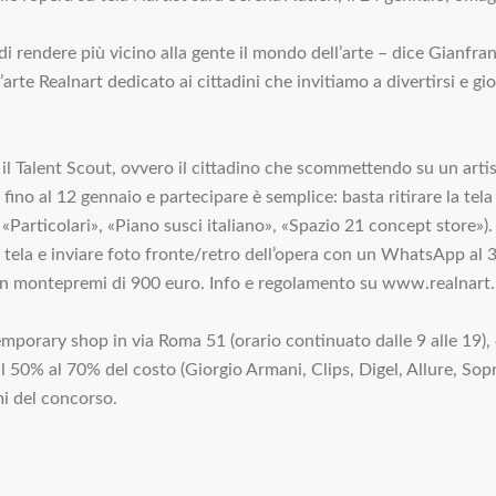
i rendere più vicino alla gente il mondo dell’arte – dice Gianfra
arte Realnart dedicato ai cittadini che invitiamo a divertirsi e g
il Talent Scout, ovvero il cittadino che scommettendo su un artis
o al 12 gennaio e partecipare è semplice: basta ritirare la tela 
«Particolari», «Piano susci italiano», «Spazio 21 concept store»). 
ella tela e inviare foto fronte/retro dell’opera con un WhatsApp
 un montepremi di 900 euro. Info e regolamento su www.realnart.
emporary shop in via Roma 51 (orario continuato dalle 9 alle 19), 
al 50% al 70% del costo (Giorgio Armani, Clips, Digel, Allure, Sopr
i del concorso.