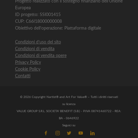
Progetto realizzato con il sostegno finanziario dell’Unione
Europea
ID progetto: SSI001415
CUP: C66I18000000008
Obiettivo dell’operazione: Piattaforma digitale
Condizioni d’uso del sito
Condizioni di vendita
Condizioni di vendita opere
Privacy Policy
Cookie Policy
Contatti
© 2026 Copyright Nartist® and Art For Value® – Tutti i diritti riservati
su licenza
VALUE GROUP S.R.L. SOCIETA' BENEFIT (S.B.) - P.IVA 08741460722 - REA:
BA - 0646922
Seguici su