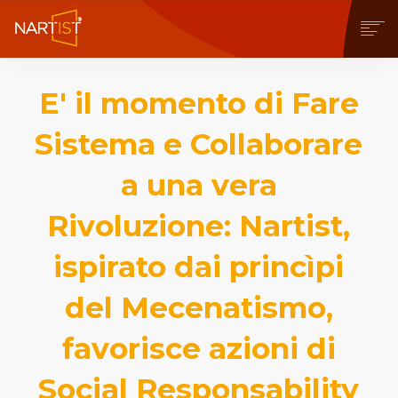
CHI SIAMO
E' il momento di Fare
COSA PUOI FARE
COMMUNITY
Sistema e Collaborare
CONTEST
OPERE
a una vera
STORE
Rivoluzione: Nartist,
NEWS
BLOG
ispirato dai princìpi
CONTATTI
del Mecenatismo,
favorisce azioni di
Social Responsability