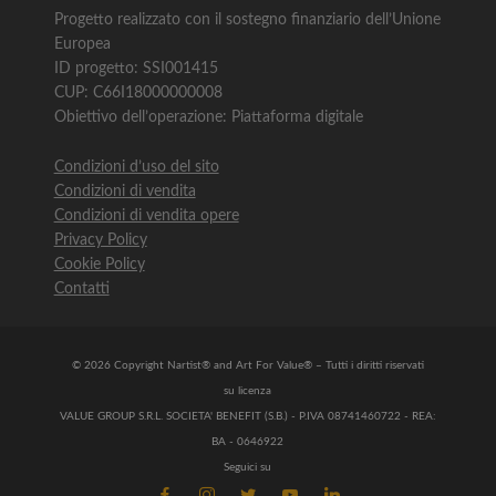
Progetto realizzato con il sostegno finanziario dell’Unione
Europea
ID progetto: SSI001415
CUP: C66I18000000008
Obiettivo dell’operazione: Piattaforma digitale
Condizioni d’uso del sito
Condizioni di vendita
Condizioni di vendita opere
Privacy Policy
Cookie Policy
Contatti
© 2026 Copyright Nartist® and Art For Value® – Tutti i diritti riservati
su licenza
VALUE GROUP S.R.L. SOCIETA' BENEFIT (S.B.) - P.IVA 08741460722 - REA:
BA - 0646922
Seguici su