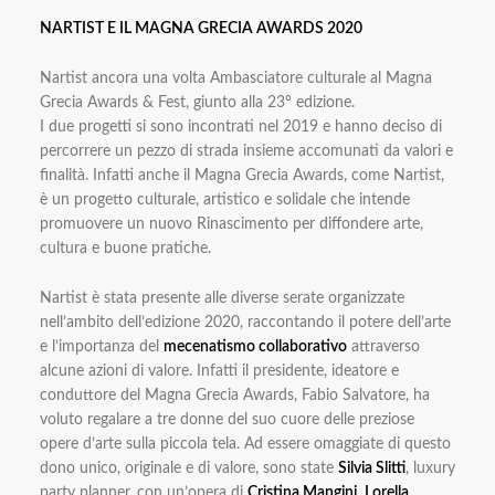
NARTIST E IL MAGNA GRECIA AWARDS 2020
Nartist ancora una volta Ambasciatore culturale al Magna
Grecia Awards & Fest, giunto alla 23° edizione.
I due progetti si sono incontrati nel 2019 e hanno deciso di
percorrere un pezzo di strada insieme accomunati da valori e
finalità. Infatti anche il Magna Grecia Awards, come Nartist,
è un progetto culturale, artistico e solidale che intende
promuovere un nuovo Rinascimento per diffondere arte,
cultura e buone pratiche.
Nartist è stata presente alle diverse serate organizzate
nell’ambito dell’edizione 2020, raccontando il potere dell’arte
e l’importanza del
mecenatismo collaborativo
attraverso
alcune azioni di valore. Infatti il presidente, ideatore e
conduttore del Magna Grecia Awards, Fabio Salvatore, ha
voluto regalare a tre donne del suo cuore delle preziose
opere d’arte sulla piccola tela. Ad essere omaggiate di questo
dono unico, originale e di valore, sono state
Silvia Slitti
, luxury
party planner, con un’opera di
Cristina Mangini
,
Lorella