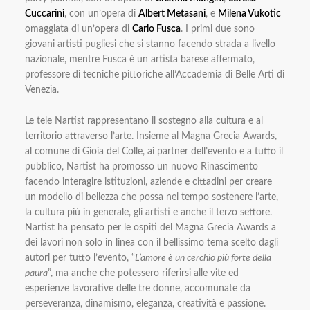
Cuccarini
, con un’opera di
Albert Metasani
, e
Milena Vukotic
omaggiata di un’opera di
Carlo Fusca
. I primi due sono
giovani artisti pugliesi che si stanno facendo strada a livello
nazionale, mentre Fusca è un artista barese affermato,
professore di tecniche pittoriche all’Accademia di Belle Arti di
Venezia.
Le tele Nartist rappresentano il sostegno alla cultura e al
territorio attraverso l’arte. Insieme al Magna Grecia Awards,
al comune di Gioia del Colle, ai partner dell’evento e a tutto il
pubblico, Nartist ha promosso un nuovo Rinascimento
facendo interagire istituzioni, aziende e cittadini per creare
un modello di bellezza che possa nel tempo sostenere l’arte,
la cultura più in generale, gli artisti e anche il terzo settore.
Nartist ha pensato per le ospiti del Magna Grecia Awards a
dei lavori non solo in linea con il bellissimo tema scelto dagli
autori per tutto l’evento, “
L’amore è un cerchio più forte della
paura
”, ma anche che potessero riferirsi alle vite ed
esperienze lavorative delle tre donne, accomunate da
perseveranza, dinamismo, eleganza, creatività e passione.