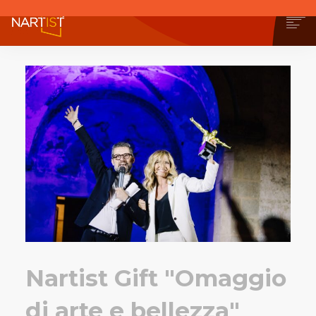
CHI SIAMO
COSA PUOI FARE
COMMUNITY
CONTEST
OPERE
STORE
NEWS
BLOG
CONTATTI
Nartist Gift "Omaggio
di arte e bellezza"