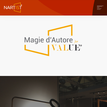
CHI SIAMO
COSA PUOI FARE
COMMUNITY
CONTEST
OPERE
STORE
NEWS
BLOG
CONTATTI