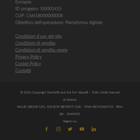
Europea
ID progetto: SSI001415
CUP: C66I18000000008
Obiettivo dell’operazione: Piattaforma digitale
Condizioni d’uso del sito
Condizioni di vendita
Condizioni di vendita opere
Privacy Policy
Cookie Policy
Contatti
© 2026 Copyright Nartist® and Art For Value® – Tutti i diritti riservati
su licenza
VALUE GROUP S.R.L. SOCIETA' BENEFIT (S.B.) - P.IVA 08741460722 - REA:
BA - 0646922
Seguici su