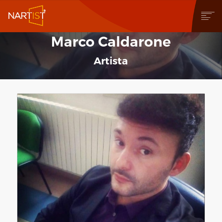
Marco Caldarone
CHI SIAMO
COSA PUOI FARE
Artista
COMMUNITY
CONTEST
OPERE
STORE
NEWS
BLOG
CONTATTI