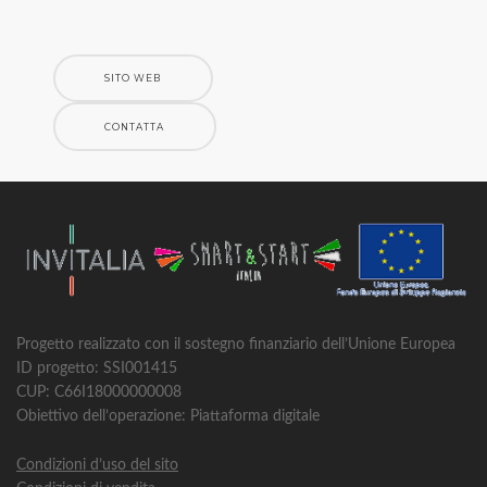
SITO WEB
CONTATTA
Progetto realizzato con il sostegno finanziario dell’Unione Europea
ID progetto: SSI001415
CUP: C66I18000000008
Obiettivo dell’operazione: Piattaforma digitale
Condizioni d’uso del sito