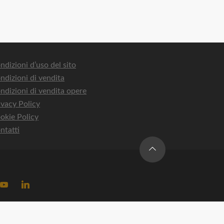
ndizioni d’uso del sito
ndizioni di vendita
ndizioni di vendita opere
ivacy Policy
okie Policy
ntatti