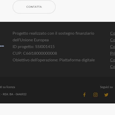
CONTATTA
Progetto realizzato con il sostegno finanziario
Co
dell’Unione Europea
Co
ID progetto: SSI001415
Co
CUP: C66I18000000008
Pr
Obiettivo dell’operazione: Piattaforma digitale
Co
Co
ti su licenza
Seguici su
 - REA: BA - 0646922