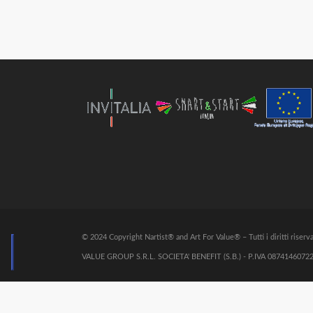
© 2024 Copyright Nartist® and Art For Value® – Tutti i diritti riserva
VALUE GROUP S.R.L. SOCIETA' BENEFIT (S.B.) - P.IVA 08741460722