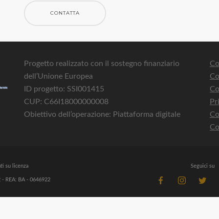
CONTATTA
Progetto realizzato con il sostegno finanziario
Co
dell’Unione Europea
Co
ID progetto: SSI001415
Co
CUP: C66I18000000008
Pr
Obiettivo dell’operazione: Piattaforma digitale
Co
Co
ti su licenza
Seguici su
 - REA: BA - 0646922