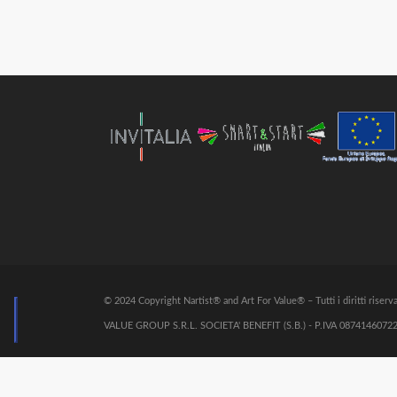
© 2024 Copyright Nartist® and Art For Value® – Tutti i diritti riserva
VALUE GROUP S.R.L. SOCIETA' BENEFIT (S.B.) - P.IVA 08741460722