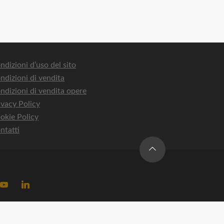
ndizioni d’uso del sito
ndizioni di vendita
ndizioni di vendita opere
ivacy Policy
okie Policy
ntatti