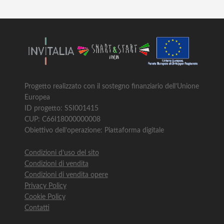
Progetto realizzato con il sostegno finanziario dell’Unione
Europea
ID progetto: SSI001415
CUP: C66I18000000008
Obiettivo dell’operazione: Piattaforma digitale
Condizioni d’uso del sito
Condizioni di vendita
Condizioni di vendita opere
Privacy Policy
Cookie Policy
Contatti