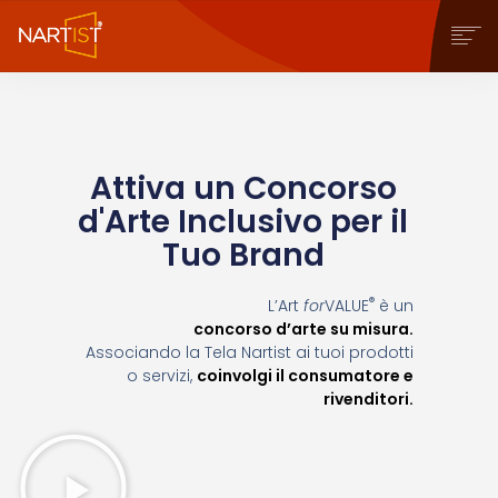
CHI SIAMO
COSA PUOI FARE
COMMUNITY
Attiva un Concorso
CONTEST
d'Arte Inclusivo per il
OPERE
Tuo Brand
STORE
NEWS
®
L’Art
for
VALUE
è un
BLOG
concorso d’arte su misura.
CONTATTI
Associando la Tela Nartist ai tuoi prodotti
o servizi,
coinvolgi il consumatore e
rivenditori.