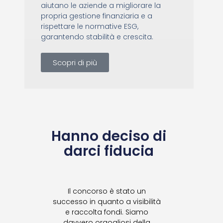
aiutano le aziende a migliorare la
propria gestione finanziaria e a
rispettare le normative ESG,
garantendo stabilità e crescita.
Scopri di più
Hanno deciso di
darci fiducia
pre
Il concorso è stato un
Abbiam
i
successo in quanto a visibilità
contes
 un
e raccolta fondi. Siamo
m
le a
davvero orgogliosi della
car