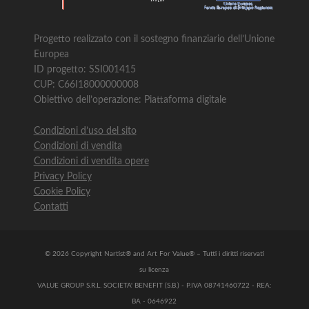
Progetto realizzato con il sostegno finanziario dell’Unione
Europea
ID progetto: SSI001415
CUP: C66I18000000008
Obiettivo dell’operazione: Piattaforma digitale
Condizioni d’uso del sito
Condizioni di vendita
Condizioni di vendita opere
Privacy Policy
Cookie Policy
Contatti
© 2026 Copyright Nartist® and Art For Value® – Tutti i diritti riservati
su licenza
VALUE GROUP S.R.L. SOCIETA' BENEFIT (S.B.) - P.IVA 08741460722 - REA:
BA - 0646922