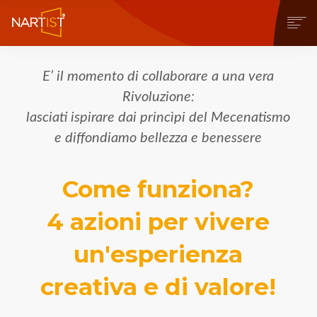
CHI SIAMO
E’ il momento di collaborare a una vera
COSA PUOI FARE
Rivoluzione:
COMMUNITY
lasciati ispirare dai princìpi del Mecenatismo
CONTEST
OPERE
e diffondiamo bellezza e benessere
STORE
NEWS
Come funziona?
BLOG
4 azioni per vivere
CONTATTI
un'esperienza
creativa e di valore!