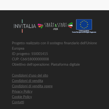
Progetto realizzato con il sostegno finanziario dell’Unione
Europea
ID progetto: SSI001415
CUP: C66I18000000008
Obiettivo dell’operazione: Piattaforma digitale
Condizioni d’uso del sito
Condizioni di vendita
Condizioni di vendita opere
Privacy Policy
Cookie Policy
Contatti