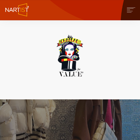
CHI SIAMO
COSA PUOI FARE
COMMUNITY
CONTEST
OPERE
STORE
NEWS
BLOG
CONTATTI