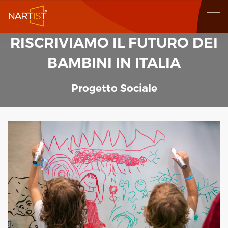
RISCRIVIAMO IL FUTURO DEI
CHI SIAMO
COSA PUOI FARE
BAMBINI IN ITALIA
COMMUNITY
CONTEST
Progetto Sociale
OPERE
STORE
NEWS
BLOG
CONTATTI