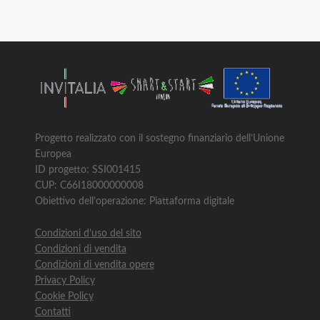
Progetto realizzato con il sostegno finanziario dell’Unione
Europea
ID progetto: SSI001415
CUP: C66I18000000008
Obiettivo dell’operazione: Piattaforma digitale
Condizioni d’uso del sito
Condizioni di vendita
Condizioni di vendita opere
Privacy Policy
Cookie Policy
Contatti