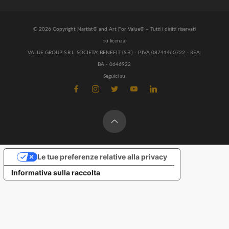
© 2026 Copyright Nartist® and Art For Value® – Tutti i diritti riservati
su licenza
VALUE GROUP S.R.L. SOCIETA' BENEFIT (S.B.) - P.IVA 08741460722 - REA:
BA - 0646922
Seguici su
Le tue preferenze relative alla privacy
Informativa sulla raccolta